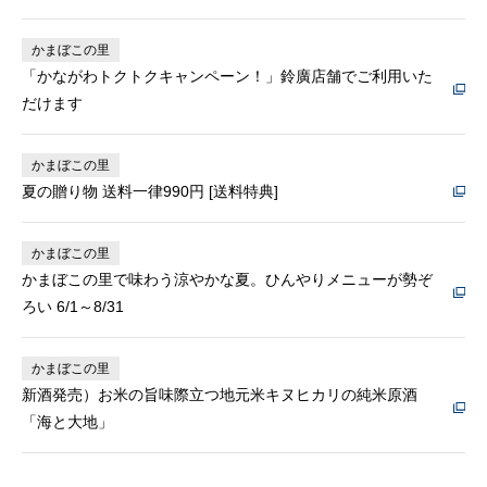
かまぼこの里
「かながわトクトクキャンペーン！」鈴廣店舗でご利用いた
だけます
かまぼこの里
夏の贈り物 送料一律990円 [送料特典]
かまぼこの里
かまぼこの里で味わう涼やかな夏。ひんやりメニューが勢ぞ
ろい 6/1～8/31
かまぼこの里
新酒発売）お米の旨味際立つ地元米キヌヒカリの純米原酒
「海と大地」