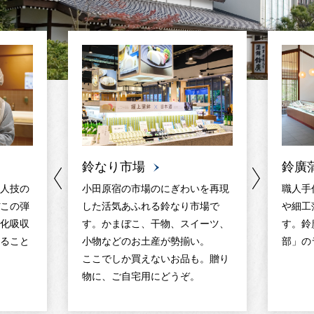
鈴なり市場
鈴廣
人技の
小田原宿の市場のにぎわいを再現
職人手
この弾
した活気あふれる鈴なり市場で
や細工
化吸収
す。かまぼこ、干物、スイーツ、
す。鈴
ること
小物などのお土産が勢揃い。
部」の
ここでしか買えないお品も。贈り
物に、ご自宅用にどうぞ。