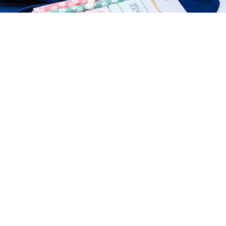
手取
あげかま
月」
特徴を
かまぼこの身に、山海の風味をほ
新鮮な
す。き
どよく合わせて揚げました。木の
枚ずつ
プリっ
葉・ごま丹・えび扇・ひさご・白
じょな
ど越
梅の五種類の味がございます。
です。