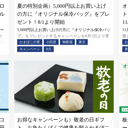
ロ
夏の特別企画）5,000円以上お買い上げ
オ
ル
の方に『オリジナル保冷バッグ』をプレ
ト
ゼント！8/1より開始
11
バー
5,000円以上お買い上げの方に『オリジナル保冷バッ
1
の
グ』をプレゼントするキャンペーンを8月1日より実
最
かまぼこの里
小田原
御殿場
東京
お
ン
施いたします。
念
野
「
キャンペーン
8月
東
い
「
の
コ
お得なキャンペーンも）敬老の日ギフ
板
円
ト。お魚たんぱくで健康を願うかまぼこ
ー