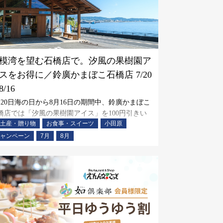
模湾を望む石橋店で。汐風の果樹園ア
スをお得に／鈴廣かまぼこ石橋店 7/20
/16
月20日海の日から8月16日の期間中、鈴廣かまぼこ
橋店では「汐風の果樹園アイス」を100円引きい
土産・贈り物
お食事・スイーツ
小田原
します。伊豆・熱海へのお出かけのご休憩に、海
臨むイートーンコーナーもございます。オリジナ
ャンペーン
7月
8月
コーヒーやこの地ならではのかまぼこや干物、季
限定品などお土産が揃う石橋店へ、ぜひお立ち寄
ください。