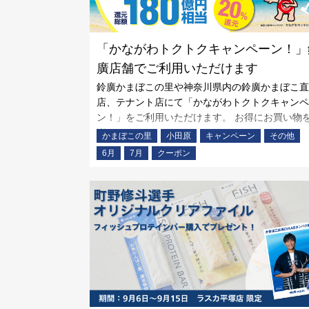
「かながわトクトクキャンペーン！」
廣店舗でご利用いただけます
鈴廣かまぼこの里や神奈川県内の鈴廣かまぼこ直
店、テナント店にて「かながわトクトクキャンペ
ン！」をご利用いただけます。 お得にお買い物
楽しみください。
かまぼこの里
小田原
キャンペーン
その他
6月
7月
クーポン