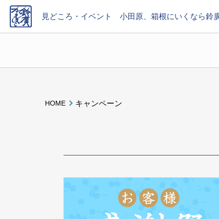
見どころ・イベント
小田原、箱根にいくなら鈴
エリアを選ぶ
かまぼこの里
小田原
御殿場
東京
時期
キャンペーン
HOME
通年
1月
2月
3月
4月
5月
6
内容
お土産・贈り物
お食事・スイーツ
イ