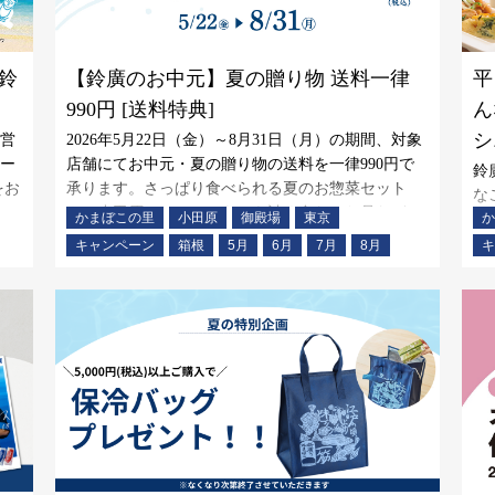
鈴
【鈴廣のお中元】夏の贈り物 送料一律
平
990円 [送料特典]
ん
シ
営
2026年5月22日（金）～8月31日（月）の期間、対象
ー
店舗にてお中元・夏の贈り物の送料を一律990円で
鈴
をお
承ります。さっぱり食べられる夏のお惣菜セット
な
や、小田原のおいしいものを詰め合わせた品など、
かまぼこの里
小田原
御殿場
東京
か
い
季節のご挨拶にふさわしい贈りものを多彩にご用意
1
キャンペーン
箱根
5月
6月
7月
8月
キ
いたしました。
た
ー