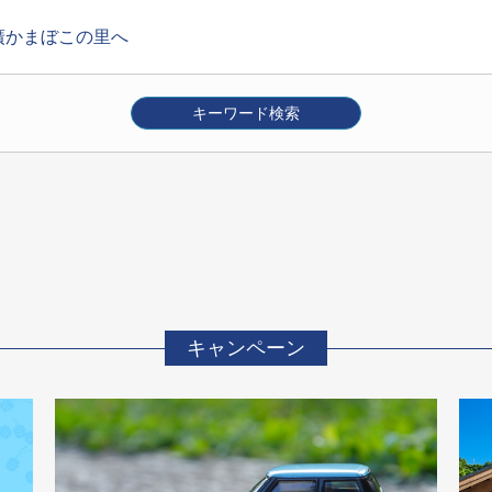
廣かまぼこの里へ
キーワード検索
箱根
その他
月
7月
8月
9月
10月
11月
12月
ベント
体験
キャンペーン
店舗トピック
交通案内
キャンペーン
絞り込み