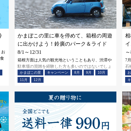
鈴
かまぼこの里に車を停めて、箱根の周遊
相
に出かけよう！鈴廣のパーク＆ライド
イ
8/1～12/31
～8
 お
食
箱根方面は人気の観光地ということもあり、渋滞や
7
駐車場の混雑を経験した方も多いのではないでしょ
石
る
かまぼこの里
キャンペーン
8月
9月
10月
お
うか。 箱根の玄関口に位置する「鈴廣かまぼこの
た
か
里」では、公共交通機関に乗り換えてゆったりと箱
を
11月
12月
キ
み
根観光を楽しんでいただけるように、パーク＆ライ
ル
ドでご利用可能な駐車場をご用意しています。パー
節
ク＆ライドご利用可能期
り