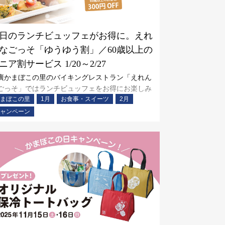
日のランチビュッフェがお得に。えれ
なごっそ「ゆうゆう割」／60歳以上の
ニア割サービス 1/20～2/27
廣かまぼこの里のバイキングレストラン「えれん
ごっそ」ではランチビュッフェをお得にお楽しみ
まぼこの里
1月
お食事・スイーツ
2月
ただけるよう、60歳以上のゆうゆう割サービスを
月20日（火）～2月27日（金）の平日限定で実施い
ャンペーン
します。 50種類以上の手づくりメニューと箱根ビ
ルでご褒美ランチを楽しんでみませんか？