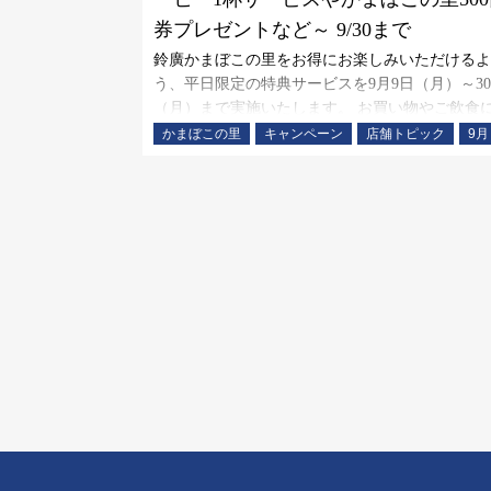
券プレゼントなど～ 9/30まで
鈴廣かまぼこの里をお得にお楽しみいただけるよ
う、平日限定の特典サービスを9月9日（月）～3
（月）まで実施いたします。 お買い物やご飲食
うぞご利用ください。
かまぼこの里
キャンペーン
店舗トピック
9月