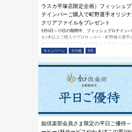
ラスカ平塚店限定企画）フィッシュプ
テインバーご購入で町野選手オリジナ
クリアファイルをプレゼント
9月6日～15日の期間中、フィッシュプロテイン
を1本以上ご購入でプロサッカー・町野修斗選手
オリジナルクリアファイルがもらえるキャンペー
を実施いたします。鈴廣かまぼこ大使でもある町
キャンペーン
その他
9月
修斗選手をともに応援しましょう！
如倶楽部会員さま限定の平日ご優待～
ーヒー1杯サービスやかまぼこの里500