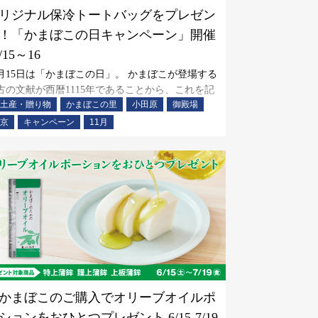
リジナル保冷トートバッグをプレゼン
！「かまぼこの日キャンペーン」開催
/15～16
1月15日は「かまぼこの日」。 かまぼこが登場する
古の文献が西暦1115年であることから、これを記
土産・贈り物
かまぼこの里
小田原
御殿場
して11月15日が「かまぼこの日」となりました。
かまぼこの日」を記念して、鈴廣かまぼこでお買
京
キャンペーン
11月
物していただいた皆さまに、鈴廣オリジナルの
保冷トートバッグ」をプレゼントいたします。こ
機会
かまぼこのご購入でオリーブオイルポ
ションをおひとつプレゼント 6/15-7/19