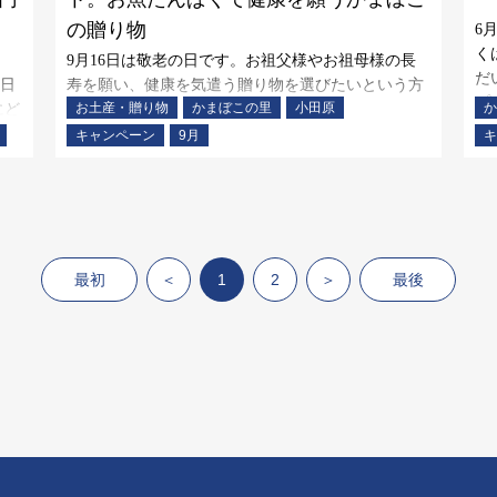
の贈り物
6
く
9月16日は敬老の日です。お祖父様やお祖母様の長
だ
0日
寿を願い、健康を気遣う贈り物を選びたいという方
プ
お土産・贈り物
かまぼこの里
小田原
か
にど
も多いのではないでしょうか。お魚の良質なたんぱ
だ
く質がぎゅっと詰まったかまぼこは、栄養たっぷり
キャンペーン
9月
キ
の贈り物としてもおすすめです。 敬老の日のお祝い
にぴったりのキャンペーンもご用意しておりますの
で、この機会に
最初
＜
1
2
＞
最後