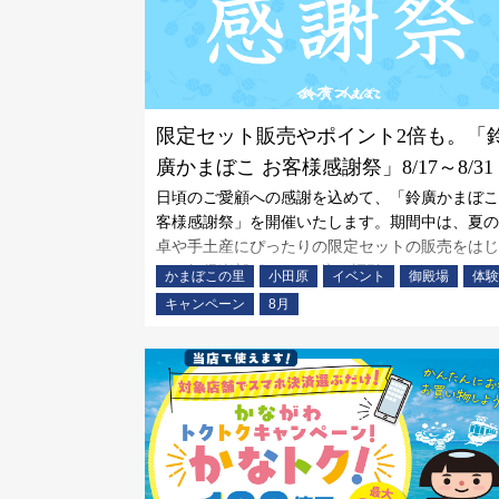
限定セット販売やポイント2倍も。「
廣かまぼこ お客様感謝祭」8/17～8/31
日頃のご愛顧への感謝を込めて、「鈴廣かまぼこ
客様感謝祭」を開催いたします。期間中は、夏の
卓や手土産にぴったりの限定セットの販売をはじ
め、如倶楽部ポイント2倍、福引、かまぼこのふ
かまぼこの里
小田原
イベント
御殿場
体験
まいなど、うれしい企画をご用意しました。夏の
キャンペーン
8月
まぼこの里で、お買い物やお食事とともにお楽し
ください。