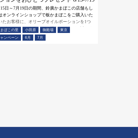
月15日～7月19日の期間、鈴廣かまぼこの店舗もし
はオンラインショップで板かまぼこをご購入いた
いたお客様に、オリーブオイルポーションを1つ
レゼントいたします。この機会にどうぞお試しく
まぼこの里
小田原
御殿場
東京
さい。
ャンペーン
6月
7月