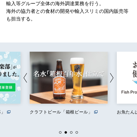
輸入等グループ全体の海外調達業務を行う。
海外の協力者との食材の開発や輸入スリミの国内販売等
も担当する。
部」
クラフトビール「箱根ビール」
お魚たん