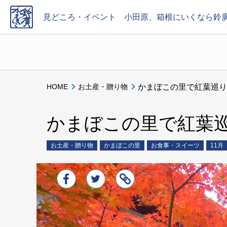
見どころ・イベント
小田原、箱根にいくなら鈴
エリアを選ぶ
かまぼこの里
小田原
御殿場
東京
かまぼこの里で紅葉巡り
HOME
お土産・贈り物
時期
通年
1月
2月
3月
4月
5月
6
かまぼこの里で紅葉
内容
お土産・贈り物
かまぼこの里
お食事・スイーツ
11月
お土産・贈り物
お食事・スイーツ
イ