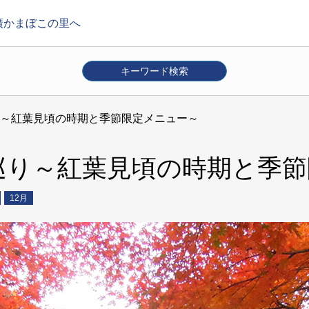
廣かまぼこの里へ
キーワード検索
箱根
その他
～紅葉見頃の時期と季節限定メニュー～
月
7月
8月
9月
10月
11月
12月
巡り～紅葉見頃の時期と季節
12月
ベント
体験
キャンペーン
店舗トピック
交通案内
絞り込み