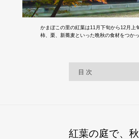
かまぼこの里の紅葉は11月下旬から12月上
柿、栗、新蕎麦といった晩秋の食材をつか
目 次
紅葉の庭で、