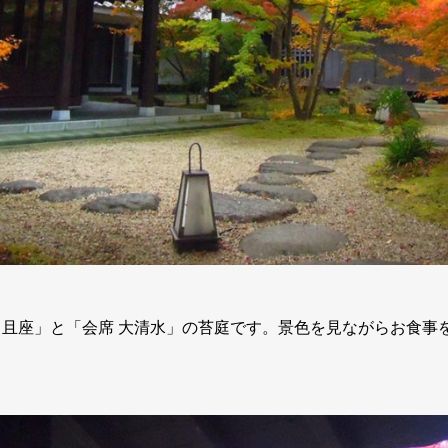
 且座」と「会席 大清水」の苔庭です。景色を見ながらお食事