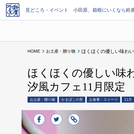
見どころ・イベント
小田原、箱根にいくなら鈴
エリアを選ぶ
かまぼこの里
小田原
御殿場
東京
ほくほくの優しい味わい
HOME
お土産・贈り物
時期
通年
1月
2月
3月
4月
5月
6
ほくほくの優しい味
内容
汐風カフェ11月限定
お土産・贈り物
お食事・スイーツ
イ
お土産・贈り物
かまぼこの里
お食事・スイーツ
11月