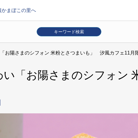
廣かまぼこの里へ
キーワード検索
箱根
その他
「お陽さまのシフォン 米粉とさつまいも」 汐風カフェ11月
月
7月
8月
9月
10月
11月
12月
わい「お陽さまのシフォン
ベント
体験
キャンペーン
店舗トピック
交通案内
絞り込み