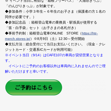
※ イベント当日に有効な「箱根フリーパス」「大涌谷きっぷ」
「のんびりきっぷ」が対象です。
◆参加条件：小学３年生～６年生のお子さま（保護者の方１名の
同伴が必要です。）
◆参加記念品 ：箱根登山電車の乗務員・駅係員が使用する
「笛・白手袋」セット（お子さまの名札付き）
◆事前予約制：箱根登山電車ONLINE STORE（
https://htr-
merch.stores.jp/
）※8月9日（土）12:30～受付開始
◆支払方法：総合受付にて当日お支払いください。（現金・クレ
ジットカード・交通系ICカードが利用可能）
※イベント当日（9/14）はCAFE107の車両が貸切営業となりま
す。
イベントにご予約のお客様以外は車両内に入れませんのでご理
解いただけますと幸いです。