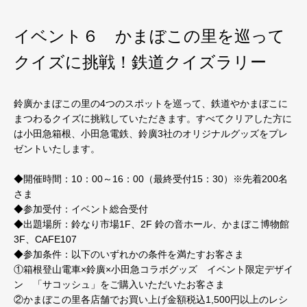
イベント６ かまぼこの里を巡って
クイズに挑戦！鉄道クイズラリー
鈴廣かまぼこの里の4つのスポットを巡って、鉄道やかまぼこに
まつわるクイズに挑戦していただきます。すべてクリアした方に
は小田急箱根、小田急電鉄、鈴廣3社のオリジナルグッズをプレ
ゼントいたします。
◆開催時間：10：00～16：00（最終受付15：30）※先着200名
さま
◆参加受付：イベント総合受付
◆出題場所：鈴なり市場1F、2F 鈴の音ホール、かまぼこ博物館
3F、CAFE107
◆参加条件：以下のいずれかの条件を満たすお客さま
①箱根登山電車×鈴廣×小田急コラボグッズ イベント限定デザイ
ン 「サコッシュ」をご購入いただいたお客さま
②かまぼこの里各店舗でお買い上げ金額税込1,500円以上のレシ