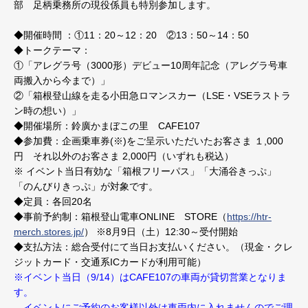
部 足柄乗務所の現役係員も特別参加します。
◆開催時間 ：①11：20～12：20 ②13：50～14：50
◆トークテーマ：
①「アレグラ号（3000形）デビュー10周年記念（アレグラ号車
両搬入から今まで）」
②「箱根登山線を走る小田急ロマンスカー（LSE・VSEラストラ
ン時の想い）」
◆開催場所：鈴廣かまぼこの里 CAFE107
◆参加費：企画乗車券(※)をご呈示いただいたお客さま １,000
円 それ以外のお客さま 2,000円（いずれも税込）
※ イベント当日有効な「箱根フリーパス」「大涌谷きっぷ」
「のんびりきっぷ」が対象です。
◆定員：各回20名
◆事前予約制：箱根登山電車ONLINE STORE（
https://htr-
merch.stores.jp/
） ※8月9日（土）12:30～受付開始
◆支払方法：総合受付にて当日お支払いください。（現金・クレ
ジットカード・交通系ICカードが利用可能）
※イベント当日（9/14）はCAFE107の車両が貸切営業となりま
す。
イベントにご予約のお客様以外は車両内に入れませんのでご理