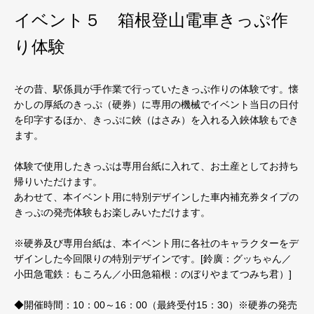
イベント５ 箱根登山電車きっぷ作
り体験
その昔、駅係員が手作業で行っていたきっぷ作りの体験です。懐
かしの厚紙のきっぷ（硬券）に専用の機械でイベント当日の日付
を印字するほか、きっぷに鋏（はさみ）を入れる入鋏体験もでき
ます。
体験で使用したきっぷは専用台紙に入れて、お土産としてお持ち
帰りいただけます。
あわせて、本イベント用に特別デザインした車内補充券タイプの
きっぷの発売体験もお楽しみいただけます。
※硬券及び専用台紙は、本イベント用に各社のキャラクターをデ
ザインした今回限りの特別デザインです。[鈴廣：グッちゃん／
小田急電鉄：もころん／小田急箱根：のぼりやまてつみち君）]
◆開催時間：10：00～16：00（最終受付15：30）※硬券の発売