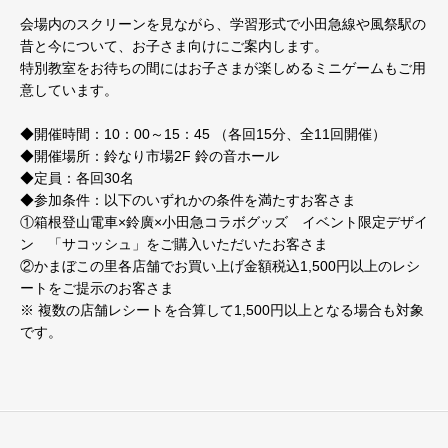
会場内のスクリーンを見ながら、学習形式で小田急線や風祭駅の
昔と今について、お子さま向けにご案内します。
特別教室をお待ちの間にはお子さまが楽しめるミニゲームもご用
意しています。
◆開催時間：10：00～15：45 （各回15分、全11回開催）
◆開催場所：鈴なり市場2F 鈴の音ホール
◆定員：各回30名
◆参加条件：以下のいずれかの条件を満たすお客さま
①箱根登山電車×鈴廣×小田急コラボグッズ イベント限定デザイ
ン 「サコッシュ」をご購入いただいたお客さま
②かまぼこの里各店舗でお買い上げ金額税込1,500円以上のレシ
ートをご提示のお客さま
※ 複数の店舗レシートを合算して1,500円以上となる場合も対象
です。