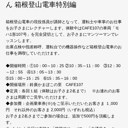
ん 箱根登山電車特別編
箱根登山電車の現役係員が講師となって、運転士や車掌のお仕事
をお子さまにレクチャーします。体験中はCAFE107の車両「モ
ハ1形107号」を完全貸切として、お子さまにマンツーマンでレ
ッスンします。
出庫点検や指差称呼、運転台での機器操作など箱根登山電車のお
仕事を満喫していただけます。
◆開催時間：①10：00～10：25 ②10：35～11：00 ③12：30
～12：55 ④13：05～13：30
➄15：00～15：25 ➅15：35～16：00
◆開催場所：鈴廣かまぼこの里 CAFE107
◆定員：各回１組（体験はお子さま2名まで） ※お連れのお客
さまは周囲でご見学いただけます。
◆参加費：企画乗車券(※)をご呈示いただいたお客さま １,000
円 それ以外のお客さま 2,000円（いずれも税込）
お子さま2名さまでご参加の場合は、追加で500円を頂戴しま
す。