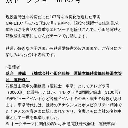
現役当時は非冷房だった107号を冷房化改造した車両
CAFE107「モハ１形107号」の中で、現役で活躍する鉄道員が、
知られざる裏話や貴重なエピソードを盛りこんで、小田急電鉄と
箱根登山電車にちなんだテーマでお話します。
鉄道が好きなお子さまから鉄道愛好家の皆さままで、ご存分にお
楽しみいただける内容です。
○登壇者
落合 伸哉 （株式会社小田急箱根 運輸本部鉄道部箱根湯本管
区 運転係）
箱根登山電車の乗務員（運転士・車掌）としてアレグラ号
（3000形）に乗務したほか、アレグラ号2両固定編成（3100形）
のデビューイベントなど各種イベントの企画・演出の経験があり
ます。車掌時代には、独特のアナウンスとホスピタリティ精神で
たくさんのお客さまに親しまれており、名実ともに当社の名物車
掌として一世を風靡しました。
※ トークテーマに関係の深い小田急電鉄株式会社 運転車両