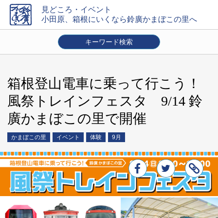
見どころ・イベント
小田原、箱根にいくなら鈴廣かまぼこの里へ
キーワード検索
エリアを選ぶ
かまぼこの里
小田原
御殿場
東京
箱根
その他
箱根登山電車に乗って行こう！
時期
風祭トレインフェスタ 9/14 鈴
通年
1月
2月
3月
4月
5月
6月
7月
8月
9月
10月
11月
12月
廣かまぼこの里で開催
内容
かまぼこの里
イベント
体験
9月
お土産・贈り物
お食事・スイーツ
イベント
体験
キャンペーン
店舗トピック
交通案内
クーポン
絞り込み