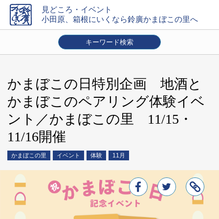
見どころ・イベント
小田原、箱根にいくなら鈴廣かまぼこの里へ
キーワード検索
エリアを選ぶ
かまぼこの里
小田原
御殿場
東京
箱根
その他
かまぼこの日特別企画 地酒と
時期
かまぼこのペアリング体験イベ
通年
1月
2月
3月
4月
5月
6月
7月
8月
9月
10月
11月
12月
ント／かまぼこの里 11/15・
11/16開催
内容
お土産・贈り物
お食事・スイーツ
イベント
体験
かまぼこの里
イベント
体験
11月
キャンペーン
店舗トピック
交通案内
クーポン
絞り込み