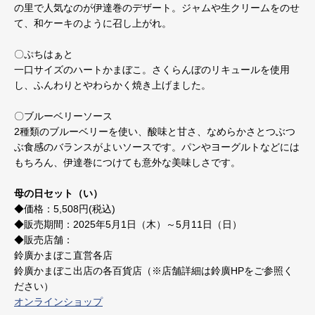
の里で人気なのが伊達巻のデザート。ジャムや生クリームをのせ
て、和ケーキのように召し上がれ。
〇ぷちはぁと
一口サイズのハートかまぼこ。さくらんぼのリキュールを使用
し、ふんわりとやわらかく焼き上げました。
〇ブルーベリーソース
2種類のブルーベリーを使い、酸味と甘さ、なめらかさとつぶつ
ぶ食感のバランスがよいソースです。パンやヨーグルトなどには
もちろん、伊達巻につけても意外な美味しさです。
母の日セット（い）
◆価格：5,508円(税込)
◆販売期間：2025年5月1日（木）～5月11日（日）
◆販売店舗：
鈴廣かまぼこ直営各店
鈴廣かまぼこ出店の各百貨店（※店舗詳細は鈴廣HPをご参照く
ださい）
オンラインショップ