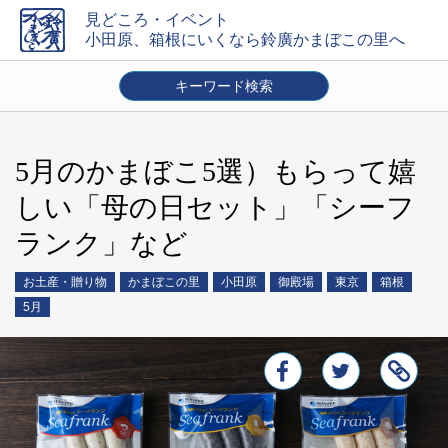
見どころ・イベント
小田原、箱根にいくなら鈴廣かまぼこの里へ
キーワード検索
エリアを選ぶ
かまぼこの里
小田原
御殿場
東京
箱根
その他
5月のかまぼこ5選）もらって嬉
時期
しい「母の日セット」「シーフ
通年
1月
2月
3月
4月
5月
6月
7月
8月
9月
10月
11月
12月
ランク」など
内容
お土産・贈り物
かまぼこの里
小田原
御殿場
東京
箱根
お土産・贈り物
お食事・スイーツ
イベント
体験
5月
キャンペーン
店舗トピック
交通案内
クーポン
絞り込み