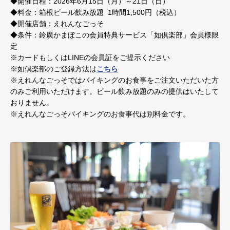
◆開催日程：2026年6月15日（月）～21日（日）
◆料金：箱根ビール飲み放題 1時間1,500円（税込）
◆開催店舗：えれんなごっそ
◆条件：鈴廣かまぼこの会員特典サービス「如倶楽部」会員様限
定
※カードもしくはLINEの会員証をご提示ください
※如倶楽部のご登録方法は
こちら
※えれんなごっそではバイキングのお食事をご注文いただいた方
のみご利用いただけます。ビール飲み放題のみの提供はいたして
おりません。
※えれんなごっそバイキングのお食事代は別料金です。