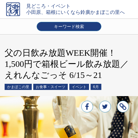
見どころ・イベント
小田原、箱根にいくなら鈴廣かまぼこの里へ
キーワード検索
エリアを選ぶ
かまぼこの里
小田原
御殿場
東京
箱根
その他
父の日飲み放題WEEK開催！
時期
1,500円で箱根ビール飲み放題／
通年
1月
2月
3月
4月
5月
6月
7月
8月
9月
10月
11月
12月
えれんなごっそ 6/15～21
内容
かまぼこの里
お食事・スイーツ
イベント
6月
お土産・贈り物
お食事・スイーツ
イベント
体験
キャンペーン
店舗トピック
交通案内
クーポン
絞り込み